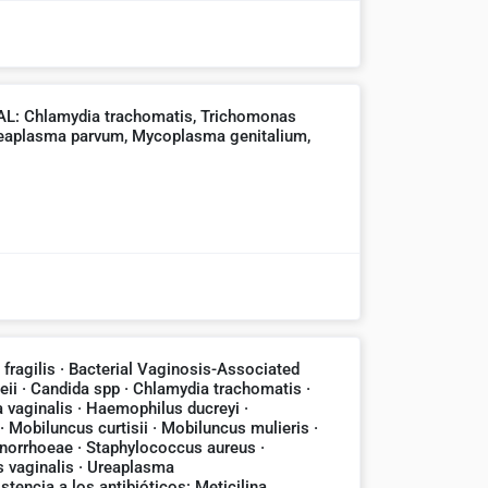
 Chlamydia trachomatis, Trichomonas
Ureaplasma parvum, Mycoplasma genitalium,
ragilis · Bacterial Vaginosis-Associated
eii · Candida spp · Chlamydia trachomatis ·
a vaginalis · Haemophilus ducreyi ·
· Mobiluncus curtisii · Mobiluncus mulieris ·
orrhoeae · Staphylococcus aureus ·
 vaginalis · Ureaplasma
tencia a los antibióticos: Meticilina