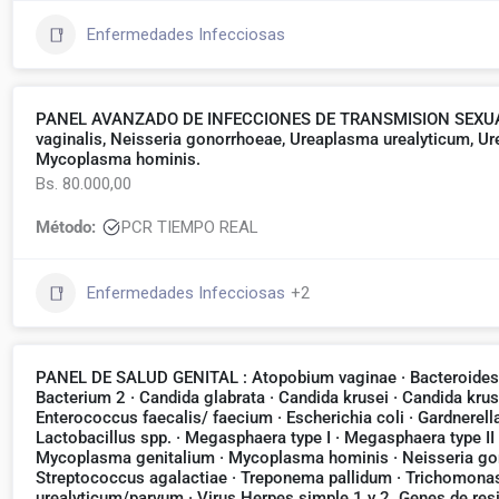
Enfermedades Infecciosas
PANEL AVANZADO DE INFECCIONES DE TRANSMISION SEXUAL:
vaginalis, Neisseria gonorrhoeae, Ureaplasma urealyticum, 
Mycoplasma hominis.
Bs. 80.000,00
Método:
PCR TIEMPO REAL
Enfermedades Infecciosas
+2
PANEL DE SALUD GENITAL : Atopobium vaginae · Bacteroides f
Bacterium 2 · Candida glabrata · Candida krusei · Candida krus
Enterococcus faecalis/ faecium · Escherichia coli · Gardnerell
Lactobacillus spp. · Megasphaera type I · Megasphaera type II 
Mycoplasma genitalium · Mycoplasma hominis · Neisseria gon
Streptococcus agalactiae · Treponema pallidum · Trichomonas
urealyticum/parvum · Virus Herpes simple 1 y 2. Genes de resis