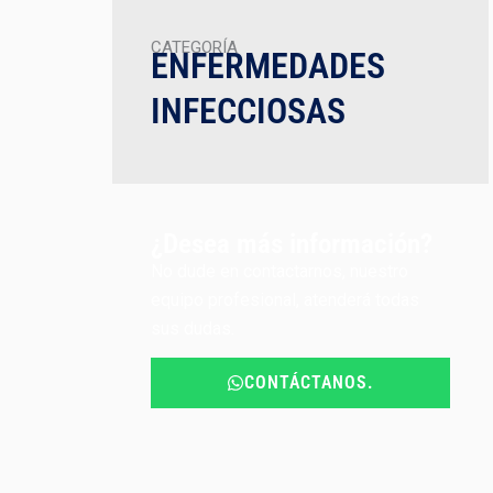
CATEGORÍA
ENFERMEDADES
INFECCIOSAS
¿Desea más información?
No dude en contactarnos, nuestro
equipo profesional, atenderá todas
sus dudas.
CONTÁCTANOS.