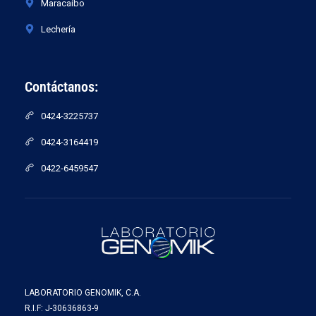
Maracaibo
Lechería
Contáctanos:
0424-3225737
0424-3164419
0422-6459547
LABORATORIO GENOMIK, C.A.
R.I.F: J-30636863-9