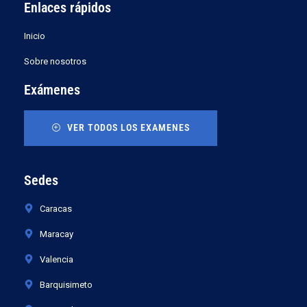
Enlaces rápidos
r
p
o
a
p
k
m
Inicio
Sobre nosotros
Exámenes
VER TODOS LOS EXAMENES
Sedes
Caracas
Maracay
Valencia
Barquisimeto