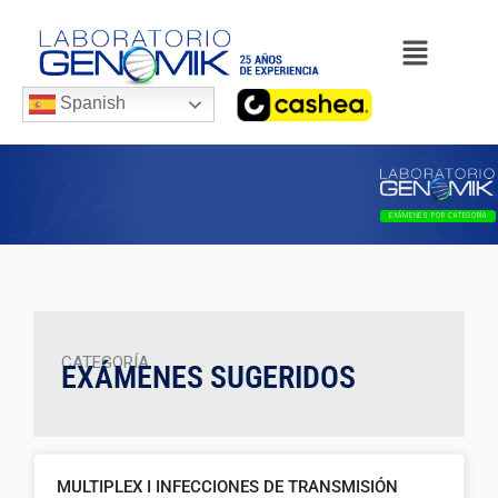
Ir
Menú
al
contenido
Spanish
EXÁMENES POR CATEGORÍA
CATEGORÍA
EXÁMENES SUGERIDOS
MULTIPLEX I INFECCIONES DE TRANSMISIÓN