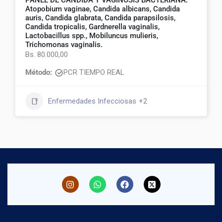
PANEL DE CANDIDA Y VAGINOSIS BACTERIANA:
Atopobium vaginae, Candida albicans, Candida
auris, Candida glabrata, Candida parapsilosis,
Candida tropicalis, Gardnerella vaginalis,
Lactobacillus spp., Mobiluncus mulieris,
Trichomonas vaginalis.
Bs. 80.000,00
Método:
PCR TIEMPO REAL
Enfermedades Infecciosas
+2
I
W
F
n
h
a
s
a
c
t
t
e
a
s
b
g
a
o