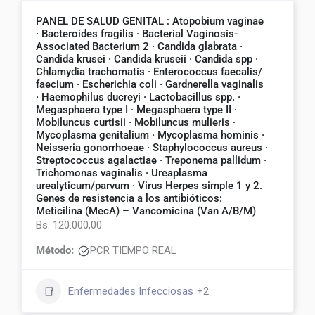
PANEL DE SALUD GENITAL : Atopobium vaginae
· Bacteroides fragilis · Bacterial Vaginosis-
Associated Bacterium 2 · Candida glabrata ·
Candida krusei · Candida kruseii · Candida spp ·
Chlamydia trachomatis · Enterococcus faecalis/
faecium · Escherichia coli · Gardnerella vaginalis
· Haemophilus ducreyi · Lactobacillus spp. ·
Megasphaera type I · Megasphaera type II ·
Mobiluncus curtisii · Mobiluncus mulieris ·
Mycoplasma genitalium · Mycoplasma hominis ·
Neisseria gonorrhoeae · Staphylococcus aureus ·
Streptococcus agalactiae · Treponema pallidum ·
Trichomonas vaginalis · Ureaplasma
urealyticum/parvum · Virus Herpes simple 1 y 2.
Genes de resistencia a los antibióticos:
Meticilina (MecA) – Vancomicina (Van A/B/M)
Bs. 120.000,00
Método:
PCR TIEMPO REAL
Enfermedades Infecciosas
+2