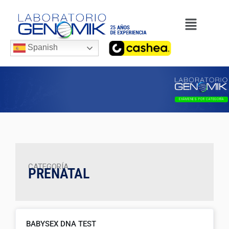
Ir
Menú
al
contenido
Spanish
EXÁMENES POR CATEGORÍA
CATEGORÍA
PRENATAL
BABYSEX DNA TEST