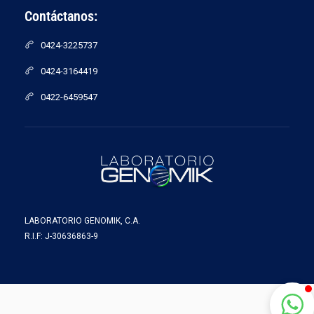
Contáctanos:
0424-3225737
0424-3164419
0422-6459547
LABORATORIO GENOMIK, C.A.
R.I.F: J-30636863-9