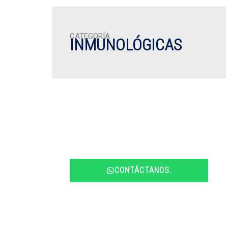
CATEGORÍA
INMUNOLÓGICAS
¿Desea más información?
No dude en contactarnos, nuestro
equipo profesional, atenderá todas
sus dudas.
CONTÁCTANOS.