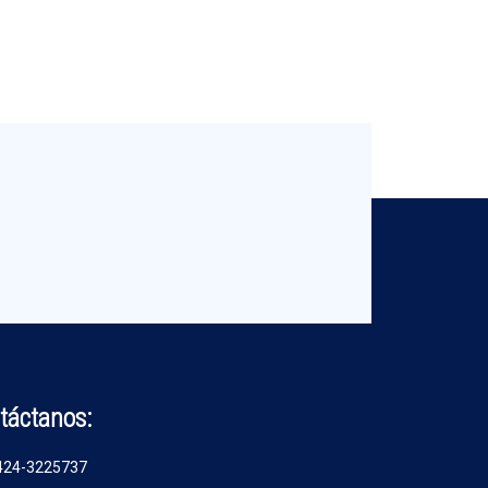
táctanos:
424-3225737