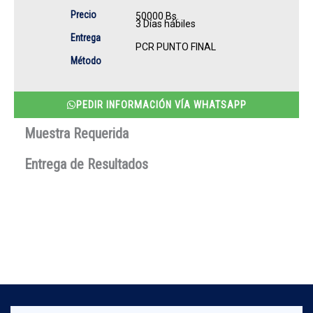
Precio
50000 Bs.
3 Días hábiles
Entrega
PCR PUNTO FINAL
Método
PEDIR INFORMACIÓN VÍA WHATSAPP
Muestra Requerida
Entrega de Resultados
¿Desea más información?
No dude en contactarnos, nuestro equipo profesional,
atenderá todas sus dudas.