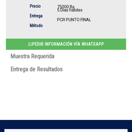
Precio
75000 Bs.
5 Días hábiles
Entrega
PCR PUNTO FINAL
Método
PEDIR INFORMACIÓN VÍA WHATSAPP
Muestra Requerida
Entrega de Resultados
¿Desea más información?
No dude en contactarnos, nuestro equipo profesional,
atenderá todas sus dudas.